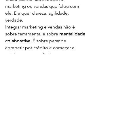
marketing ou vendas que falou com 
ele. Ele quer clareza, agilidade, 
verdade.
Integrar marketing e vendas não é 
sobre ferramenta, é sobre 
mentalidade 
colaborativa
. É sobre parar de 
competir por crédito e começar a 
colaborar por resultado.
Marketing com intenção. Vendas com 
estratégia. Faturamento diário como 
consequência natural.
—
Ver tudo