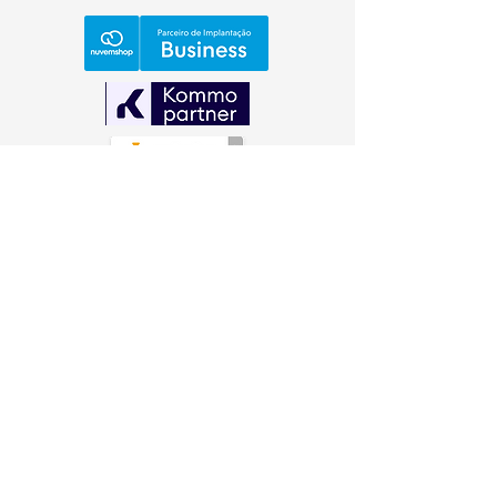
Informações
+55 54 3029.1312
(What's App)
artmos@artmos.com.br
Endereço