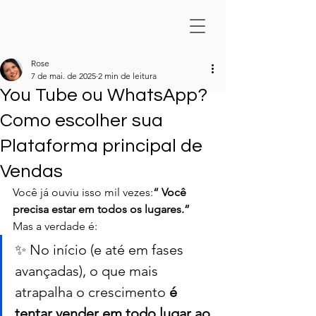
Rose
7 de mai. de 2025
2 min de leitura
You Tube ou WhatsApp?
Como escolher sua
Plataforma principal de
Vendas
Você já ouviu isso mil vezes:
“ Você 
precisa estar em todos os lugares.”
Mas a verdade é:
✨ No início (e até em fases 
avançadas), o que mais 
atrapalha o crescimento 
é 
tentar vender em todo lugar ao 