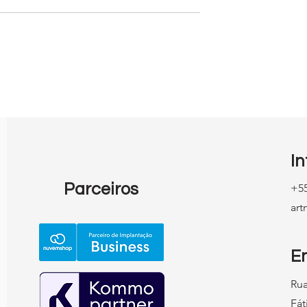
 empresário
O Ciclo Virtuoso do Market
ender Antes de
Bem Feito
uma Agência de
I
Parceiros
+55
ar
E
Rua
Fát