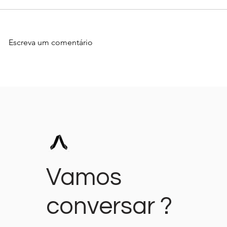
Escreva um comentário
De Custo a Ativo: o Novo
O que Todo
Papel do Marketing nas
Precisa ent
Empresas Brasileiras
Contratar 
Marketing."
Vamos
conversar ?