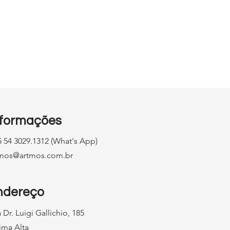
ing
nformações
 54 3029.1312 (What's App)
tmos@artmos.com.br
ndereço
 Dr. Luigi Gallichio, 185
ima Alta