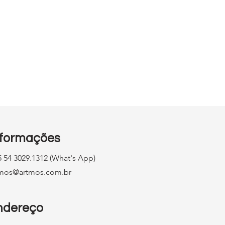
vel
nformações
 54 3029.1312 (What's App)
tmos@artmos.com.br
ndereço