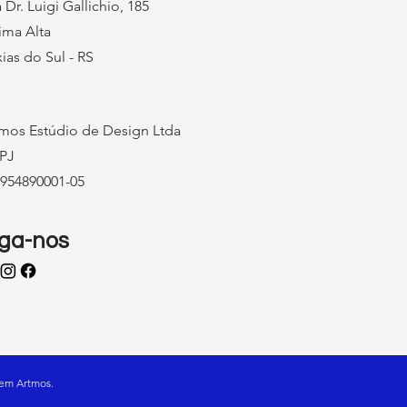
 Dr. Luigi Gallichio, 185
ima Alta
ias do Sul - RS
mos Estúdio de Design Ltda
PJ
954890001-05
iga-nos
em Artmos.