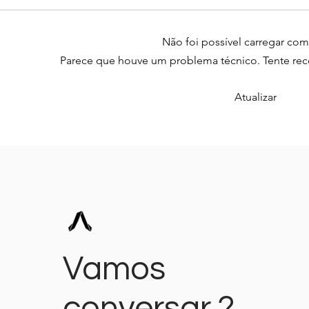
Não foi possível carregar com
Parece que houve um problema técnico. Tente recon
Atualizar
Como Criar um Site Irresistível
Marketing D
que Conquiste Clientes e
Diretas: co
Garanta Resultados
dois Para F
Imediatos
os Dias
Vamos
conversar ?