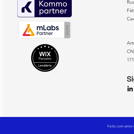
Rua
Fát
Cax
Art
CN
171
S
Feito com amor 