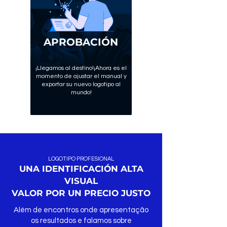
APROBACIÓN
¡Llegamos al destino!
¡Ahora es el
momento de ajustar el manual y
exportar su nuevo logotipo al
mundo!
LOGOTIPO PROFESIONAL
UNA IDENTIFICACIÓN ALTA
VISUAL
VALOR POR UN PRECIO JUSTO
Além de encontros onde apresentação
os resultados e falamos sobre