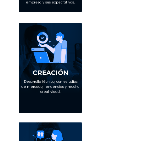
empresa y sus expectativas.
CREACIÓN
Desarrollo técnico, con estudios
de mercado, tendencias y mucha
creatividad.