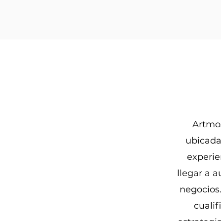
Artmos
ubicada
experie
llegar a a
negocios
cualif