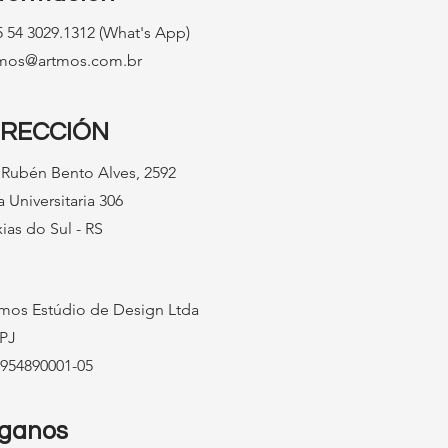
 54 3029.1312 (What's App)
tmos@artmos.com.br
IRECCIÓN
 Rubén Bento Alves, 2592
a Universitaria 306
ias do Sul - RS
mos Estúdio de Design Ltda
PJ
954890001-05
íganos