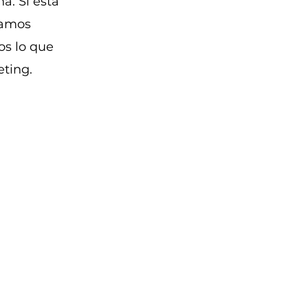
a. Si está
tamos
os lo que
eting.