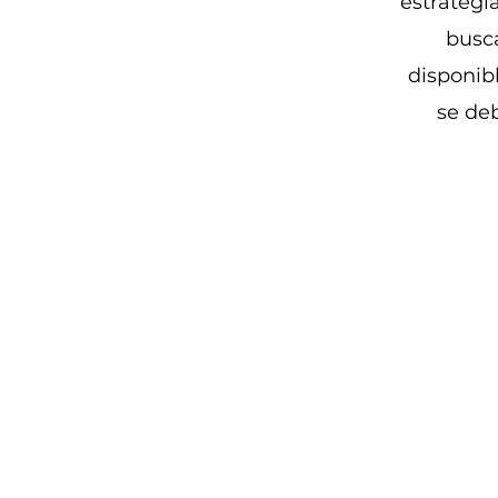
estrategi
busc
disponib
se de