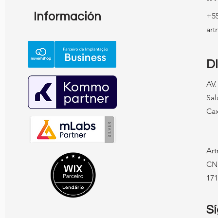
Información
+55
ar
D
AV.
Sal
Cax
Art
CN
171
S