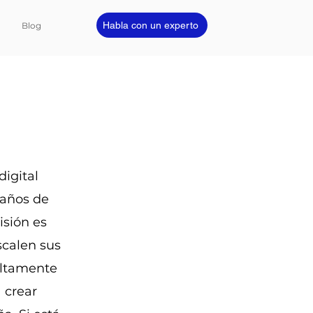
Habla con un experto
Blog
igital
 años de
isión es
scalen sus
altamente
 crear