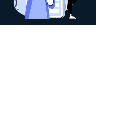
ONDE ATUAMOS
GOOGLE ADS.
FACEBOOK ADS.
PINTEREST ADS.
LINKEDIN ADS.
Dominamos as principais ferramentas
geradoras de vendas da internet.
Agendar horário