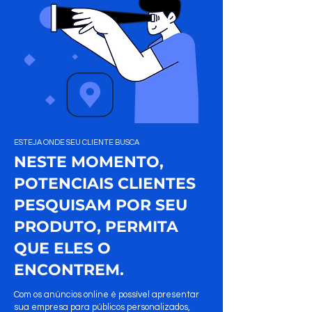
ESTEJA ONDE SEU CLIENTE BUSCA
NESTE MOMENTO,
POTENCIAIS CLIENTES
PESQUISAM POR SEU
PRODUTO, PERMITA
QUE ELES O
ENCONTREM.
Com os anúncios online é possível apresentar
sua empresa para públicos personalizados,