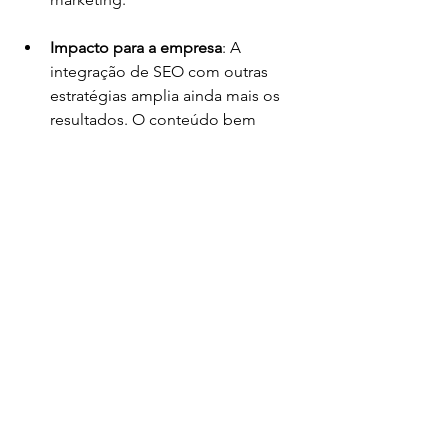
Impacto para a empresa
: A 
integração de SEO com outras 
estratégias amplia ainda mais os 
resultados. O conteúdo bem 
otimizado pode ser 
compartilhado nas redes sociais e 
impulsionado por campanhas de 
e-mail, criando um ciclo de 
marketing que se alimenta 
continuamente.
O SEO não é apenas uma técnica para 
melhorar o ranking nos motores de 
busca, mas sim uma estratégia de 
marketing fundamental para qualquer 
empresa que deseja ter sucesso no 
ambiente digital. Ele oferece uma série 