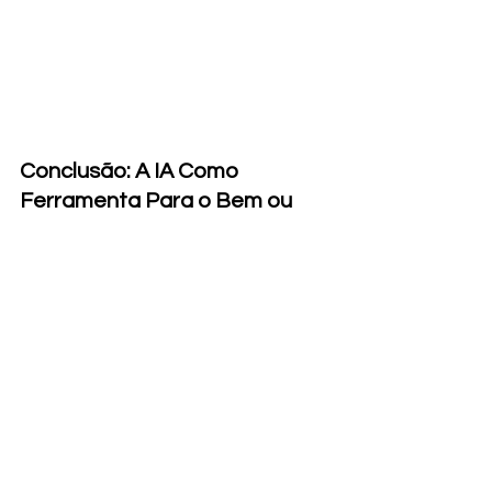
Conclusão: A IA Como 
Ferramenta Para o Bem ou 
Para o Mal?
A IA, como qualquer tecnologia, tem o 
potencial de tanto ajudar quanto 
atrapalhar
. Quando usada com 
responsabilidade e 
com 
regulamentações éticas adequadas
, a 
IA pode transformar 
positivamente
 setores como saúde, 
educação, e negócios, trazendo 
avanços significativos e aumentando a 