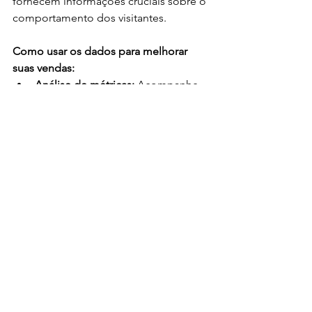
fornecem informações cruciais sobre o 
comportamento dos visitantes.
Como usar os dados para melhorar 
suas vendas:
Análise de métricas:
 Acompanhe 
métricas como taxa de conversão, 
taxa de rejeição, tempo médio no 
site, e taxa de clique em CTAs. 
Essas informações mostram onde 
você pode melhorar.
Ajuste de campanhas de 
anúncios:
 Se uma campanha de 
anúncios não está gerando bons 
resultados, teste diferentes 
abordagens, como novos 
criativos, novos públicos e novas 
ofertas.