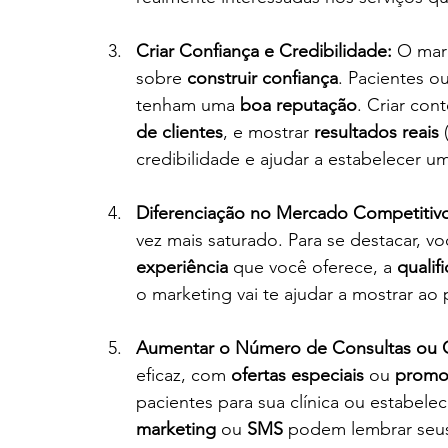
Criar Confiança e Credibilidade:
 O mar
sobre 
construir confiança
. Pacientes o
tenham uma 
boa reputação
. Criar con
de clientes
, e mostrar 
resultados reais
 
credibilidade e ajudar a estabelecer 
Diferenciação no Mercado Competitiv
vez mais saturado. Para se destacar, voc
experiência
 que você oferece, a 
qualif
o marketing vai te ajudar a mostrar ao
Aumentar o Número de Consultas ou C
eficaz, com 
ofertas especiais
 ou 
promo
pacientes para sua clínica ou estabel
marketing
 ou 
SMS
 podem lembrar seus