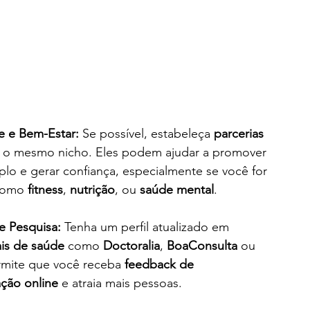
e e Bem-Estar:
 Se possível, estabeleça 
parcerias 
 o mesmo nicho. Eles podem ajudar a promover 
lo e gerar confiança, especialmente se você for 
como 
fitness
, 
nutrição
, ou 
saúde mental
.
e Pesquisa:
 Tenha um perfil atualizado em 
ais de saúde
 como 
Doctoralia
, 
BoaConsulta
 ou 
ermite que você receba 
feedback de 
ção online
 e atraia mais pessoas.