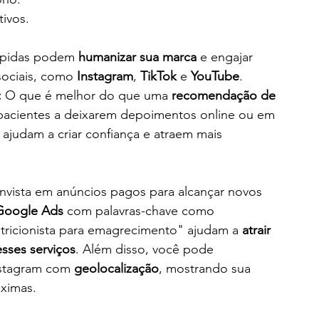
ivos.
rápidas podem 
humanizar sua marca
 e engajar 
sociais, como 
Instagram
, 
TikTok
 e 
YouTube
.
:
 O que é melhor do que uma 
recomendação de 
 pacientes a deixarem depoimentos online ou em 
 ajudam a criar confiança e atraem mais 
Invista em anúncios pagos para alcançar novos 
Google Ads
 com palavras-chave como 
tricionista para emagrecimento" ajudam a 
atrair 
sses serviços
. Além disso, você pode 
stagram com 
geolocalização
, mostrando sua 
óximas.