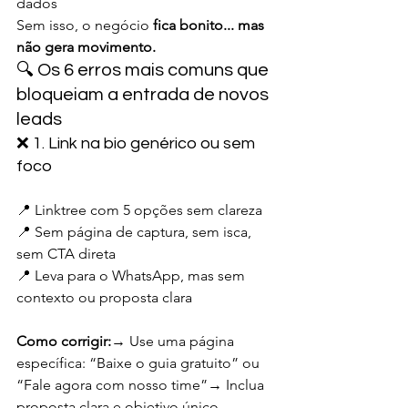
dados
Sem isso, o negócio 
fica bonito... mas 
não gera movimento.
🔍 Os 6 erros mais comuns que 
bloqueiam a entrada de novos 
leads
❌ 1. Link na bio genérico ou sem 
foco
📍 Linktree com 5 opções sem clareza
📍 Sem página de captura, sem isca, 
sem CTA direta
📍 Leva para o WhatsApp, mas sem 
contexto ou proposta clara
Como corrigir:
→ Use uma página 
específica: “Baixe o guia gratuito” ou 
“Fale agora com nosso time”→ Inclua 
proposta clara e objetivo único