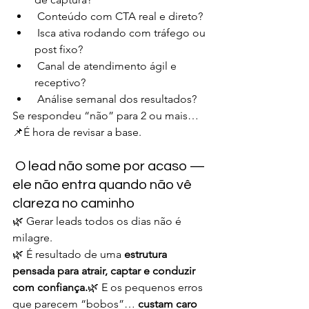
 Conteúdo com CTA real e direto?
 Isca ativa rodando com tráfego ou 
post fixo?
 Canal de atendimento ágil e 
receptivo?
 Análise semanal dos resultados?
Se respondeu “não” para 2 ou mais…
📌É hora de revisar a base.
 O lead não some por acaso — 
ele não entra quando não vê 
clareza no caminho
🌿 Gerar leads todos os dias não é 
milagre.
🌿 É resultado de uma 
estrutura 
pensada para atrair, captar e conduzir 
com confiança.
🌿 E os pequenos erros 
que parecem “bobos”… 
custam caro 