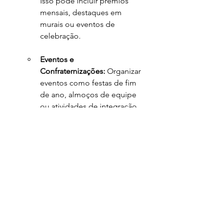
Isso pode incluir prêmios 
mensais, destaques em 
murais ou eventos de 
celebração.
Eventos e 
Confraternizações:
 Organizar 
eventos como festas de fim 
de ano, almoços de equipe 
ou atividades de integração 
para fortalecer o 
relacionamento entre os 
colaboradores e a liderança.
Capacitação e 
Desenvolvimento:
 Investir no 
crescimento dos funcionários 
através de treinamentos, 
workshops e cursos. O 