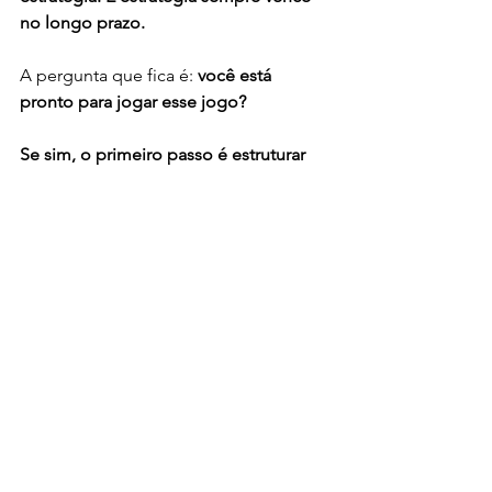
no longo prazo.
A pergunta que fica é: 
você está 
pronto para jogar esse jogo?
Se sim, o primeiro passo é estruturar 
um marketing inteligente, focado no 
seu público, no seu diferencial e no 
seu mercado. E o melhor momento 
para começar é agora.
Ver tudo
Posts recentes