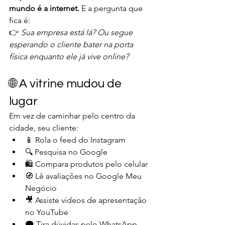
mundo é a internet. 
E a pergunta que 
fica é:
👉 
Sua empresa está lá? Ou segue 
esperando o cliente bater na porta 
física enquanto ele já vive online?
🌐 A vitrine mudou de 
lugar
Em vez de caminhar pelo centro da 
cidade, seu cliente:
📱 Rola o feed do Instagram
🔍 Pesquisa no Google
🛍️ Compara produtos pelo celular
🧭 Lê avaliações no Google Meu 
Negócio
🎥 Assiste vídeos de apresentação 
no YouTube
🗨️ Tira dúvidas pelo WhatsApp