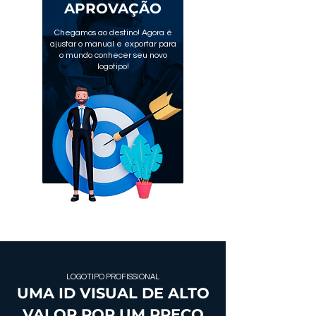
APROVAÇÃO
Chegamos ao destino!
Agora é
ajustar o manual e exportar para
o mundo conhecer seu novo
logotipo!
LOGOTIPO PROFISSIONAL
UMA ID VISUAL DE ALTO
VALOR POR UM PREÇO