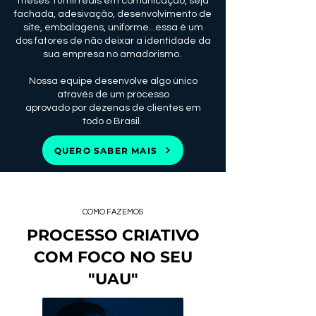
meses 10mil reais em comunicação, seja
fachada, adesivação, desenvolvimento de
site, embalagens, uniforme...essa é um
dos fatores de não deixar a identidade da
sua empresa no amadorismo.
Nossa equipe desenvolve algo único
através de um processo
aprovado por dezenas de clientes em
todo o Brasil.
QUERO SABER MAIS
COMO FAZEMOS
PROCESSO CRIATIVO
COM FOCO NO SEU
"UAU"