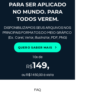
PARA SER APLICADO
NO MUNDO. PARA
TODOS VEREM.
DISPONIBILIZAMOS SEUS ARQUIVOS NOS
PRINCIPAIS FORMATOS DO MEIO GRÁFICO
(Ex.: Corel, Vetor, Illustrator, PDF, PNG)
QUERO SABER MAIS
10x de
149
,
R$
ou R$1450,00 à vista
FAQ
DÚVIDAS