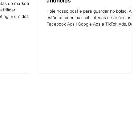
anúncios
ntas do marketing
etrificar
Hoje nosso post é para guardar no bolso. Aqui
eting. E um dos
estão as principais bibliotecas de anúncios:
Facebook Ads I Google Ads e TikTok Ads. Bora
conf