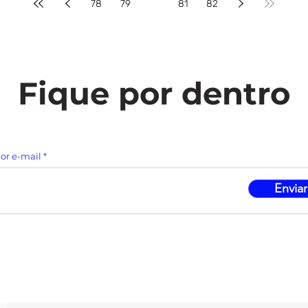
78
79
80
81
82
Fique por dentro
or e-mail
Enviar