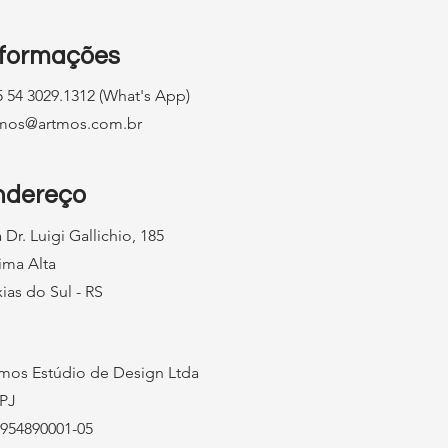
nformações
 54 3029.1312 (What's App)
tmos@artmos.com.br
ndereço
 Dr. Luigi Gallichio, 185
ima Alta
ias do Sul - RS
mos Estúdio de Design Ltda
PJ
954890001-05