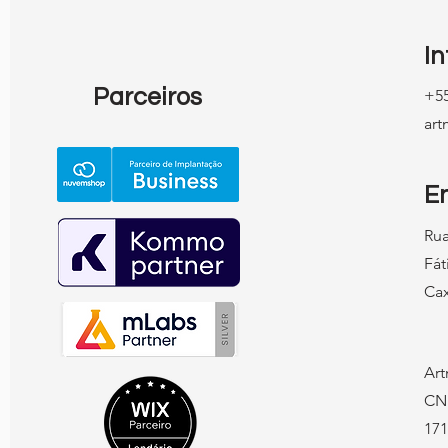
I
Parceiros
+55
ar
E
Rua
Fát
Cax
Art
CN
171