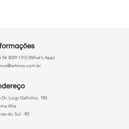
o
to
ra
nformações
 54 3029.1312 (What's App)
tmos@artmos.com.br
ndereço
 Dr. Luigi Gallichio, 185
ima Alta
ias do Sul - RS