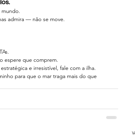
los.
o mundo.
enas admira — não se move.
TAs.
ão espere que comprem.
stratégica e irresistível, fale com a ilha.
aminho para que o mar traga mais do que 
V