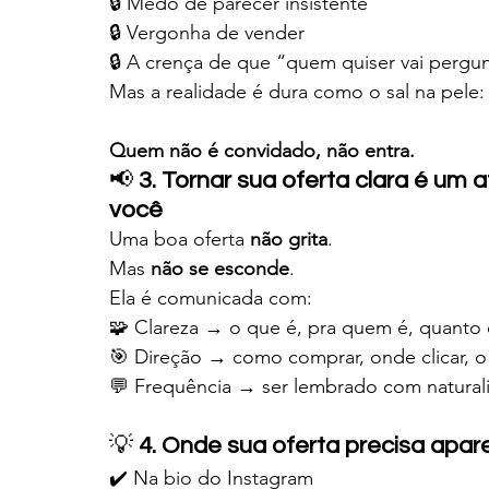
🔒 Medo de parecer insistente
🔒 Vergonha de vender
🔒 A crença de que “quem quiser vai pergun
Mas a realidade é dura como o sal na pele:
Quem não é convidado, não entra.
📢 
3. Tornar sua oferta clara é um
você
Uma boa oferta 
não grita
.
Mas 
não se esconde
.
Ela é comunicada com:
🧩 Clareza → o que é, pra quem é, quanto 
🎯 Direção → como comprar, onde clicar, o
💬 Frequência → ser lembrado com natura
💡 
4. Onde sua oferta precisa apar
✔️ Na bio do Instagram