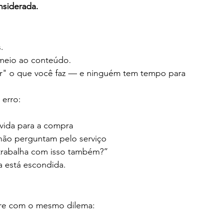
nsiderada.
.
 meio ao conteúdo.
ar" o que você faz — e ninguém tem tempo para 
 erro:
vida para a compra
não perguntam pelo serviço
trabalha com isso também?”
a está escondida.
fre com o mesmo dilema: