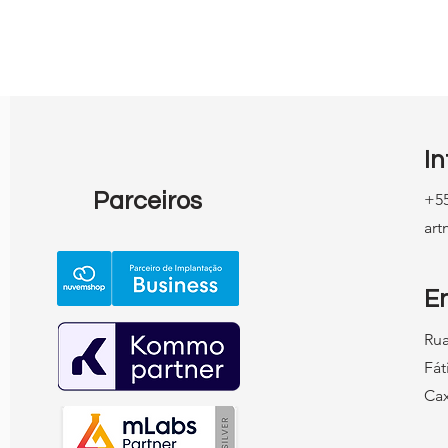
is ideias de
Vendas Começam dentro: 
— mesmo quando
Papel do Autoconhecimen
que não tem
na Jornada Empreendedo
er (e ainda gerar
isso)
I
Parceiros
+55
ar
E
Rua
Fát
Cax