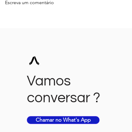
Escreva um comentário
Funil de Vendas: o que é,
Como ter ma
como Funciona e como
conteúdo 
Montar o seu do Zero
você acha 
nada pra diz
vendas com 
Vamos
conversar ?
Chamar no What's App