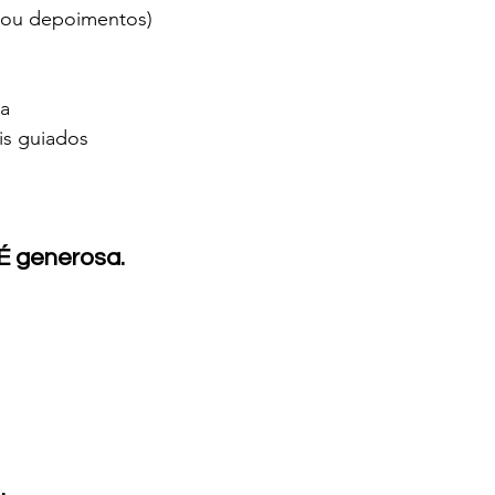
s ou depoimentos)
da
is guiados
 É generosa.