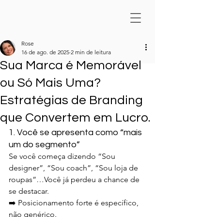
Rose
16 de ago. de 2025
2 min de leitura
Sua Marca é Memorável
ou Só Mais Uma?
Estratégias de Branding
que Convertem em Lucro.
1. Você se apresenta como “mais 
um do segmento”
Se você começa dizendo “Sou 
designer”, “Sou coach”, “Sou loja de 
roupas”…Você já perdeu a chance de 
se destacar.
➡️ Posicionamento forte é específico, 
não genérico.