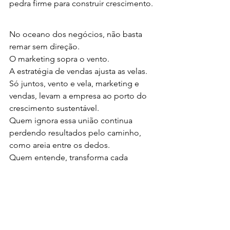
pedra firme para construir crescimento.
No oceano dos negócios, não basta 
remar sem direção.
O marketing sopra o vento.
A estratégia de vendas ajusta as velas.
Só juntos, vento e vela, marketing e 
vendas, levam a empresa ao porto do 
crescimento sustentável.
Quem ignora essa união continua 
perdendo resultados pelo caminho, 
como areia entre os dedos.
Quem entende, transforma cada 
campanha em caixa, cada clique em 
cliente, cada ação em legado.
👉 “Seu marketing está soprando 
vento sem direção? Vamos ajustar as 