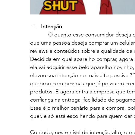
Intenção
            O quanto esse consumidor deseja o produto e está disposto à adquirir. Imagine 
que uma pessoa deseja comprar um celular. E
reviews e conteúdos sobre a qualidade da 
Decidida em qual aparelho comprar, agora 
ela vai adquirir esse belo aparelho novinho
elevou sua intenção no mais alto possível?
quebrou com pessoas que já possuem credi
produtos. E agora entra a empresa que tem
confiança na entrega, facilidade de pagam
Esse é o melhor cenário para a compra, pois 
quer, e só está escolhendo para quem dar o
Contudo, neste nível de intenção alto, o m