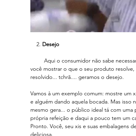
    2. 
Desejo
         Aqui o consumidor não sabe necessariamente que precisa do seu produto, mas se 
você mostrar o que o seu produto resolve
resolvido... tchrã.... geramos o desejo.
Vamos à um exemplo comum: mostre um xi
e alguém dando aquela bocada. Mas isso n
mesmo gera... o público ideal tá com uma p
própria refeição e daqui a pouco tem um c
Pronto. Você, seu xis e suas embalagens des
deliciosa. 