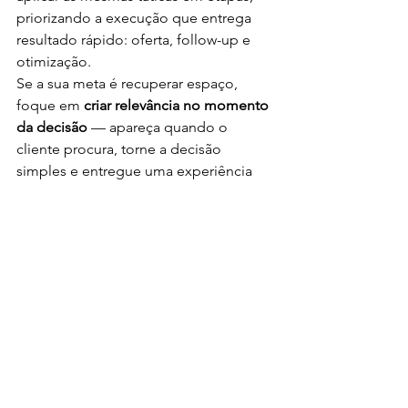
priorizando a execução que entrega 
resultado rápido: oferta, follow-up e 
otimização.
Se a sua meta é recuperar espaço, 
foque em 
criar relevância no momento 
da decisão
 — apareça quando o 
cliente procura, torne a decisão 
simples e entregue uma experiência 
que não dê chance para a dúvida. Isso 
é o que transforma um concorrente 
pequeno numa máquina de vendas — 
e o que, com disciplina, fará você 
recuperar a liderança no digital.