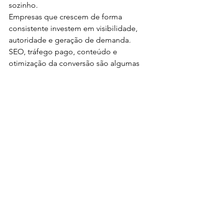
sozinho.
Empresas que crescem de forma 
consistente investem em visibilidade, 
autoridade e geração de demanda.
SEO, tráfego pago, conteúdo e 
otimização da conversão são algumas 
das estratégias mais eficientes para 
criar um fluxo constante de 
oportunidades.
O importante é identificar onde está o 
gargalo e agir rapidamente para 
corrigir o problema.
Sua Empresa Precisa 
Gerar Mais Contatos?
A Artmos ajuda empresas a aumentar 
sua visibilidade, atrair potenciais 
clientes e criar estratégias previsíveis 