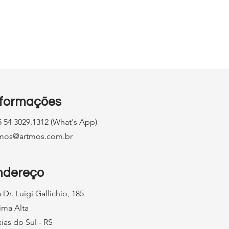
go:
o
nformações
 54 3029.1312 (What's App)
tmos@artmos.com.br
ndereço
 Dr. Luigi Gallichio, 185
ima Alta
ias do Sul - RS