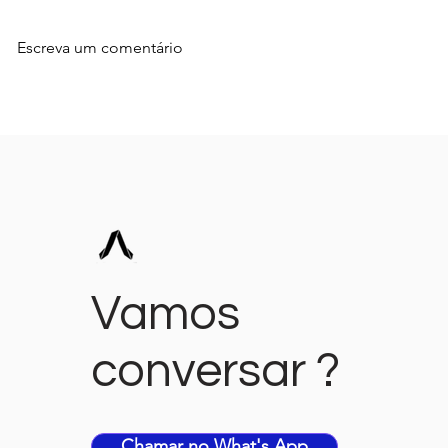
Escreva um comentário
Quem Esquece, Não Vende:
5 Sinais de
Por Que Sua Empresa
precisa de 
Precisa Urgentemente de
Verdade (nã
Remarketing
designer)
Vamos
conversar ?
Chamar no What's App