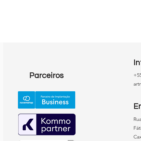
 que sua Empresa
Site, Redes ou Tráfego Pa
uma Agência de
por onde Começar quand
o do sobrinho
seu Negócio precisa Atrair
mais Clientes?
I
Parceiros
+55
ar
E
Rua
Fát
Cax