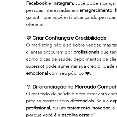
Facebook
 e 
Instagram
, você pode alcançar
pessoas interessadas em 
emagrecimento
, 
f
garantir que você está alcançando pessoas 
oferece.
💬 
Criar Confiança e Credibilidade
O marketing não é só sobre vender, mas t
clientes procuram por 
profissionais
 que te
como dicas de saúde, depoimentos de clien
sucesso) pode aumentar sua credibilidade e
emocional
 com seu público ❤️.
🏅 
Diferenciação no Mercado Competi
O mercado de saúde e bem-estar está cada 
precisa mostrar seus 
diferenciais
. Seja a 
exp
profissional
, ou um 
tratamento inovador
, o
porque você é a 
escolha certa
 ✅.