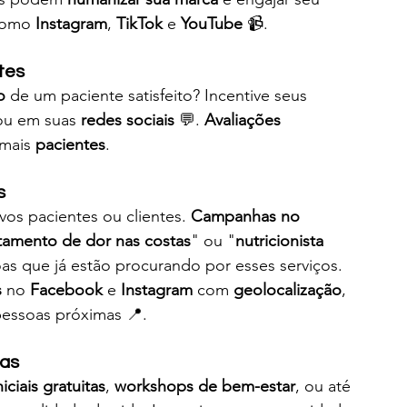
como 
Instagram
, 
TikTok
 e 
YouTube
 📹.
tes
o
 de um paciente satisfeito? Incentive seus 
ou em suas 
redes sociais
 💬. 
Avaliações 
mais 
pacientes
.
s
vos pacientes ou clientes. 
Campanhas no 
atamento de dor nas costas
" ou "
nutricionista 
oas que já estão procurando por esses serviços. 
s
 no 
Facebook
 e 
Instagram
 com 
geolocalização
, 
pessoas próximas 📍.
tas
iciais gratuitas
, 
workshops de bem-estar
, ou até 