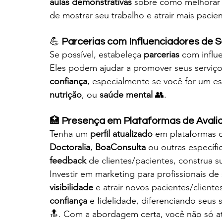
aulas demonstrativas
 sobre como melhorar 
de mostrar seu trabalho e atrair mais pacie
💪 
Parcerias com Influenciadores de 
Se possível, estabeleça 
parcerias
 com influ
Eles podem ajudar a promover seus serviço
confiança
, especialmente se você for um es
nutrição
, ou 
saúde mental
 👥.
🏥 
Presença em Plataformas de Avali
Tenha um 
perfil atualizado
 em plataformas d
Doctoralia
, 
BoaConsulta
 ou outras específi
feedback
 de clientes/pacientes, construa s
Investir em marketing para profissionais de
visibilidade
 e atrair novos pacientes/client
confiança
 e fidelidade, diferenciando seu
🔝. Com a abordagem certa, você não só at