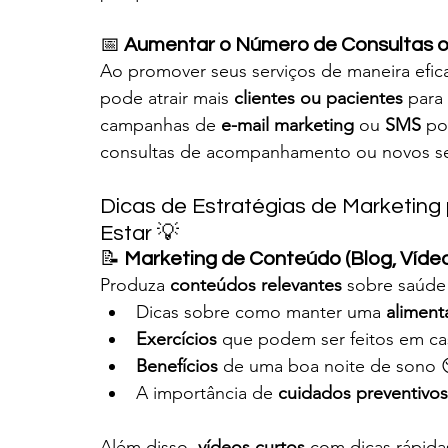
📅 
Aumentar o Número de Consultas o
Ao promover seus serviços de maneira efic
pode atrair mais 
clientes ou pacientes
 para
campanhas de 
e-mail marketing
 ou 
SMS
 po
consultas de acompanhamento ou novos ser
Dicas de Estratégias de Marketing
Estar 💡
📝 
Marketing de Conteúdo (Blog, Vídeo
Produza 
conteúdos relevantes
 sobre saúde
Dicas sobre como manter uma 
aliment
Exercícios
 que podem ser feitos em casa 
Benefícios
 de uma boa noite de sono
A importância de 
cuidados preventivos
Além disso, 
vídeos curtos
 com dicas rápid