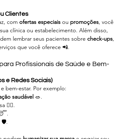
u Clientes
az, com 
ofertas especiais
 ou 
promoções
, você 
 sua clínica ou estabelecimento. Além disso, 
dem lembrar seus pacientes sobre 
check-ups
, 
viços que você oferece 📲.
 para Profissionais de Saúde e Bem-
s e Redes Sociais)
 e bem-estar. Por exemplo:
ação saudável
 🥗.
🏋️‍♀️.
 😴.
 🛡️.
as podem 
humanizar sua marca
 e engajar seu 