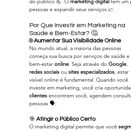
do público 💪. O 
marketing digital
 tem um p
pessoas e expandir seus serviços 📈.
Por Que Investir em Marketing na 
Saúde e Bem-Estar? 🤔
🌐 
Aumentar Sua Visibilidade Online
No mundo atual, a maioria das pessoas 
começa sua busca por serviços de saúde e 
bem-estar 
online
. Seja através do 
Google
, 
redes sociais
 ou 
sites especializados
, estar 
visível online é fundamental. Quando você 
investe em marketing, você cria oportunid
clientes
 encontrem você, agendem consulta
pessoas 🗣️.
🎯 
Atingir o Público Certo
O marketing digital permite que você 
segm