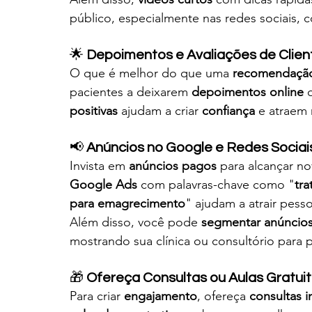
público, especialmente nas redes sociais, 
🌟 
Depoimentos e Avaliações de Clien
O que é melhor do que uma 
recomendaçã
pacientes a deixarem 
depoimentos online
 
positivas
 ajudam a criar 
confiança
 e atraem 
📢 
Anúncios no Google e Redes Sociai
Invista em 
anúncios pagos
 para alcançar no
Google Ads
 com palavras-chave como "
tr
para emagrecimento
" ajudam a atrair pess
Além disso, você pode 
segmentar anúncio
mostrando sua clínica ou consultório para 
🎁 
Ofereça Consultas ou Aulas Gratui
Para criar 
engajamento
, ofereça 
consultas in