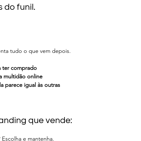
do funil.
enta tudo o que vem depois.
a ter comprado
 multidão online
a parece igual às outras
randing que vende:
? Escolha e mantenha.