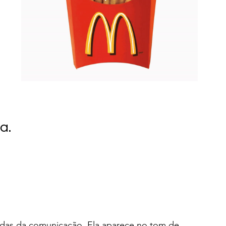
a.
adas da comunicação. Ela aparece no tom de 