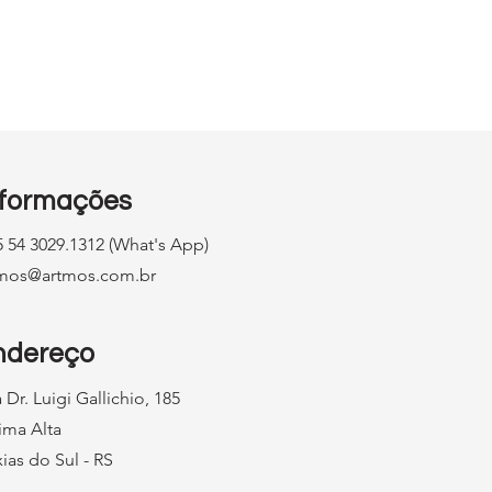
nformações
 54 3029.1312 (What's App)
tmos@artmos.com.br
ndereço
 Dr. Luigi Gallichio, 185
ima Alta
ias do Sul - RS