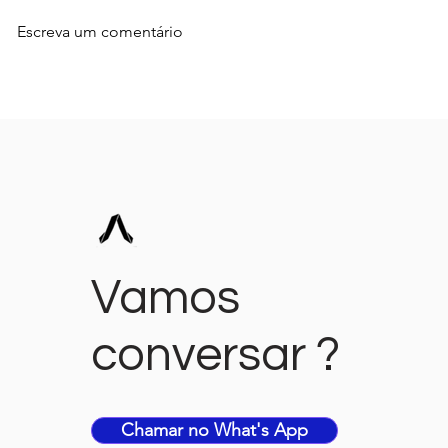
Escreva um comentário
Inteligência Artificial:
Principais 
Desvendando o Potencial
Mercado Dig
dessa Tecnologia
Transformadora
Vamos
conversar ?
Chamar no What's App