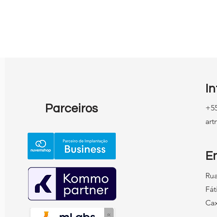
Tendências do
ital
I
Parceiros
+55
ar
E
Rua
Fát
Cax