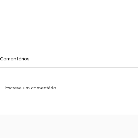
Comentários
Escreva um comentário
A nova Lógica do Marketing
Inbound Mar
local: como Vencer a
estratégia
Concorrência com
Caxias do S
Autoridade Digital."
Dominar