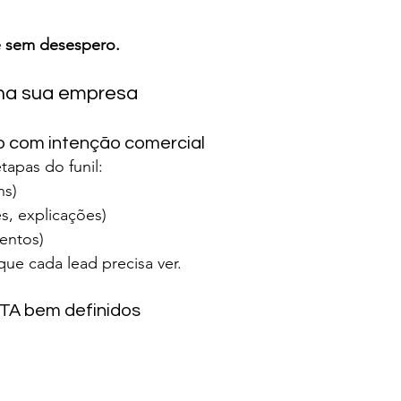
e sem desespero.
 na sua empresa
o com intenção comercial
tapas do funil:
ns)
s, explicações)
entos)
ue cada lead precisa ver.
 CTA bem definidos