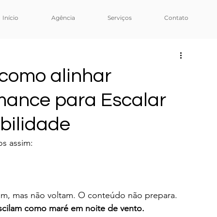
Início
Agência
Serviços
Contato
 como alinhar
mance para Escalar
bilidade
os assim:
am, mas não voltam. O conteúdo não prepara. 
scilam como maré em noite de vento.