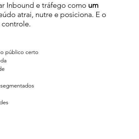
ar Inbound e tráfego como 
um 
do atrai, nutre e posiciona. E o 
 controle.
o público certo
ada
de
os segmentados
ades