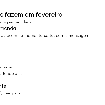
s fazem em fevereiro
m padrão claro:
demanda
as aparecem no momento certo, com a mensagem 
turadas
 tende a cair.
rte
”, mas para: