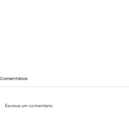
Comentários
Escreva um comentário
Como Transformar Tráfego
5 Sinais de
Barato em Clientes
precisa de 