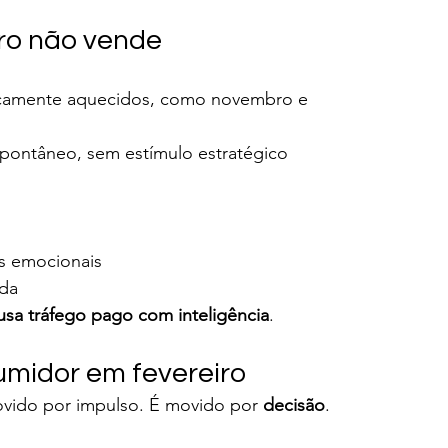
iro não vende
icamente aquecidos, como novembro e 
ontâneo, sem estímulo estratégico
os emocionais
ada
sa tráfego pago com inteligência
.
midor em fevereiro
ovido por impulso. É movido por 
decisão
.