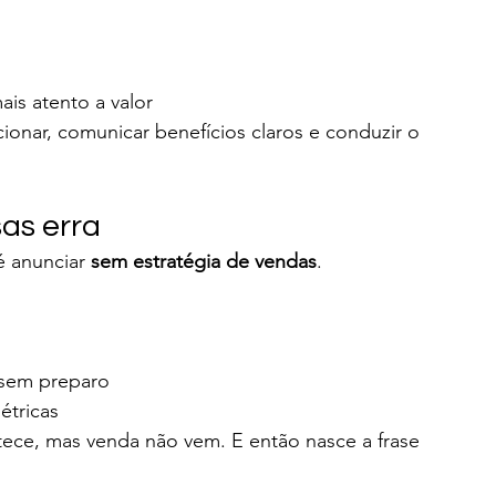
s
is atento a valor
onar, comunicar benefícios claros e conduzir o 
as erra
é anunciar 
sem estratégia de vendas
.
 sem preparo
étricas
ntece, mas venda não vem. E então nasce a frase 