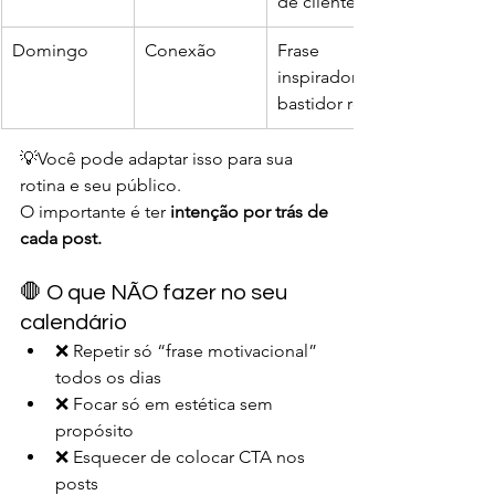
de cliente
Domingo
Conexão
Frase 
inspiradora + 
bastidor real
💡Você pode adaptar isso para sua 
rotina e seu público.
O importante é ter 
intenção por trás de 
cada post.
🛑 O que NÃO fazer no seu 
calendário
❌ Repetir só “frase motivacional” 
todos os dias
❌ Focar só em estética sem 
propósito
❌ Esquecer de colocar CTA nos 
posts