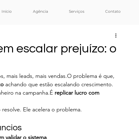
Início
Agência
Serviços
Contato
m escalar prejuízo: o
os, mais leads, mais vendas.O problema é que, 
zo
 achando que estão escalando crescimento.
inheiro na campanha.É 
replicar lucro com 
 resolve. Ele acelera o problema.
úncios
m validar o sistema
.