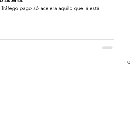
 o sistema
.
ráfego pago só acelera aquilo que já está 
V