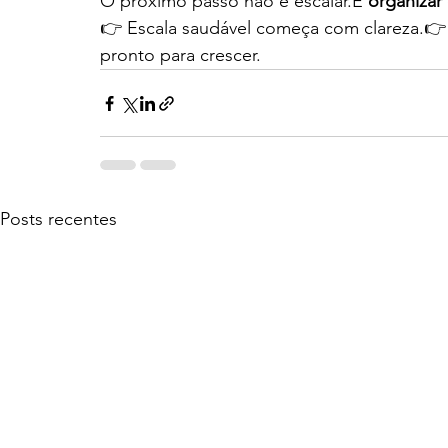
O próximo passo não é escalar.É 
organizar
👉 Escala saudável começa com clareza.👉 T
pronto para crescer.
Posts recentes