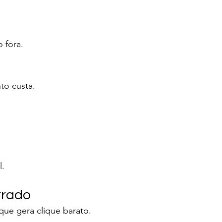
 fora.
to custa.
l.
rrado
que gera clique barato.