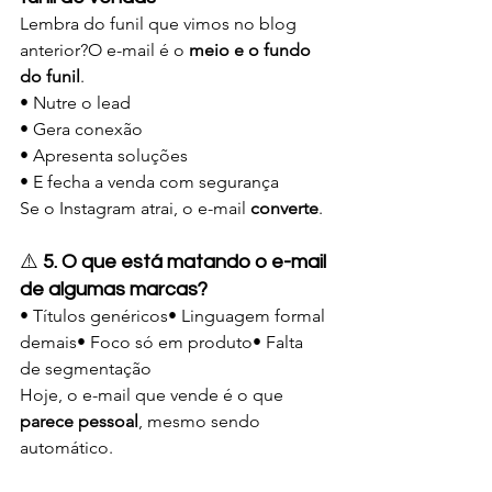
Lembra do funil que vimos no blog 
anterior?O e-mail é o 
meio e o fundo 
do funil
.
• Nutre o lead
• Gera conexão
• Apresenta soluções
• E fecha a venda com segurança
Se o Instagram atrai, o e-mail 
converte
.
⚠️ 
5. O que está matando o e-mail 
de algumas marcas?
• Títulos genéricos• Linguagem formal 
demais• Foco só em produto• Falta 
de segmentação
Hoje, o e-mail que vende é o que 
parece pessoal
, mesmo sendo 
automático.