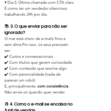
• Dia 5: Última chamada com CTA claro
É como ter um vendedor silencioso 
trabalhando 24h por dia.
📚 
3. O que enviar para não ser 
ignorado?
O mar está cheio de e-mails frios e 
sem alma.Por isso, os seus precisam 
ser:
✔️ Curtos e conversacionais
✔️ Com títulos que geram curiosidade
✔️ Com conteúdo que resolve algo
✔️ Com personalidade (nada de 
parecer um robô)
E, principalmente, 
com consistência
. 
Não envie só quando quer vender.
🧲 
4. Como o e-mail se encaixa no 
funil de vendas