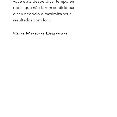
você evita desperdiçar tempo em 
redes que não fazem sentido para 
o seu negócio e maximiza seus 
resultados com foco.
Sua Marca Precisa 
Ser Estratégica
Redes sociais não são uma 
obrigação — são uma 
oportunidade. Mas para aproveitar 
essa oportunidade ao máximo, é 
preciso ir além de apenas postar. É 
necessário entender a lógica de 
cada rede, criar conteúdo de valor, 
interagir com o público e manter 
uma presença consistente.