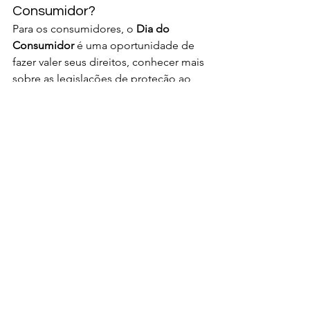
Consumidor?
Para os consumidores, o 
Dia do 
Consumidor
 é uma oportunidade de 
fazer valer seus direitos, conhecer mais 
sobre as legislações de proteção ao 
consumidor e, claro, aproveitar ofertas 
especiais. Para as empresas, é uma 
chance de demonstrar compromisso 
com a transparência, a qualidade e a 
responsabilidade em suas relações 
comerciais. Ao promover campanhas 
educativas e oferecer descontos de 
forma justa e responsável, as empresas 
podem fortalecer sua reputação e 
fidelizar seus clientes.
Em última análise, o 
Dia do 
Consumidor
 não deve ser visto apenas 
como uma data comercial, mas como 