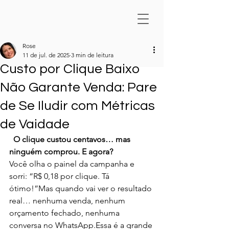
Rose
11 de jul. de 2025
3 min de leitura
Custo por Clique Baixo
Não Garante Venda: Pare
de Se Iludir com Métricas
de Vaidade
 O clique custou centavos… mas 
ninguém comprou. E agora?
Você olha o painel da campanha e 
sorri: “R$ 0,18 por clique. Tá 
ótimo!”Mas quando vai ver o resultado 
real… nenhuma venda, nenhum 
orçamento fechado, nenhuma 
conversa no WhatsApp.Essa é a grande 