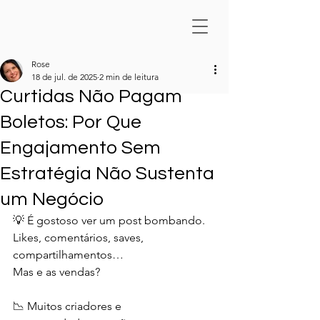
Rose
18 de jul. de 2025
2 min de leitura
Curtidas Não Pagam
Boletos: Por Que
Engajamento Sem
Estratégia Não Sustenta
um Negócio
💡 É gostoso ver um post bombando.
Likes, comentários, saves, 
compartilhamentos…
Mas e as vendas?
📉 Muitos criadores e 