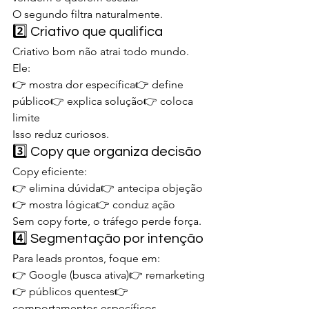
O segundo filtra naturalmente.
2️⃣ Criativo que qualifica
Criativo bom não atrai todo mundo.
Ele:
👉 mostra dor específica👉 define 
público👉 explica solução👉 coloca 
limite
Isso reduz curiosos.
3️⃣ Copy que organiza decisão
Copy eficiente:
👉 elimina dúvida👉 antecipa objeção
👉 mostra lógica👉 conduz ação
Sem copy forte, o tráfego perde força.
4️⃣ Segmentação por intenção
Para leads prontos, foque em:
👉 Google (busca ativa)👉 remarketing
👉 públicos quentes👉 
comportamentos específicos