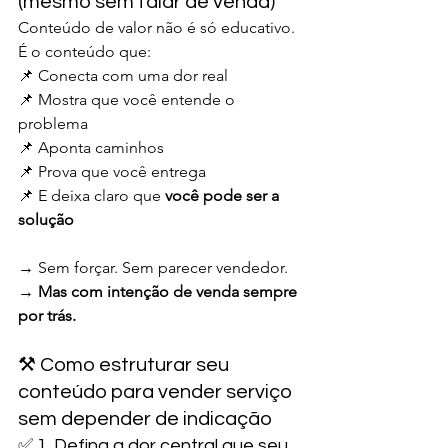
(mesmo sem falar de venda)
Conteúdo de valor não é só educativo. 
É o conteúdo que:
📌 Conecta com uma dor real
📌 Mostra que você entende o 
problema
📌 Aponta caminhos
📌 Prova que você entrega
📌 E deixa claro que 
você pode ser a 
solução
→ Sem forçar. Sem parecer vendedor.
→ 
Mas com intenção de venda sempre 
por trás.
⚒️ Como estruturar seu 
conteúdo para vender serviço 
sem depender de indicação
✅ 1. Defina a dor central que seu 