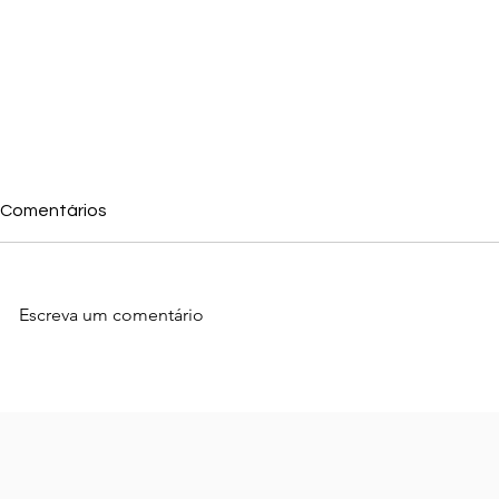
Comentários
Escreva um comentário
Como usar o Google para
Estratégias
Atrair mais Clientes em
Como Conqui
Caxias do Sul
Clientes no