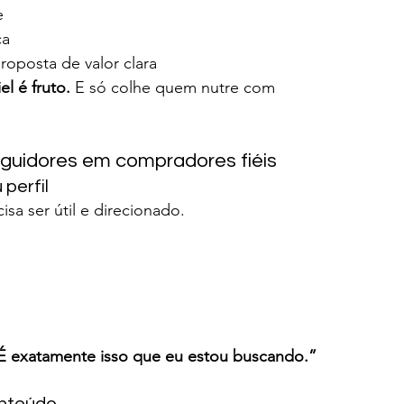
e
ça
oposta de valor clara
l é fruto. 
E só colhe quem nutre com 
eguidores em compradores fiéis
perfil
sa ser útil e direcionado.
É exatamente isso que eu estou buscando.”