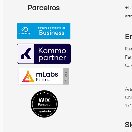
Parceiros
+55
ar
E
Rua
Fát
Cax
Art
CN
171
S