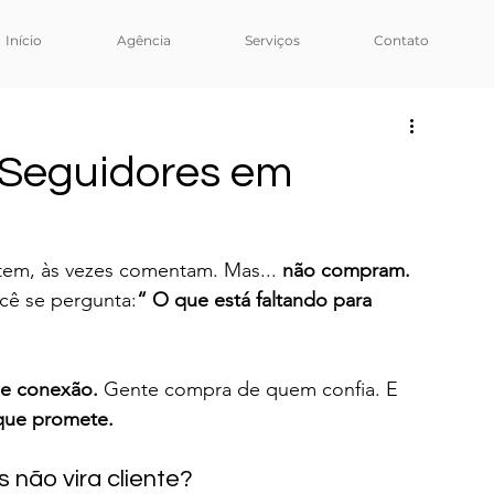
Início
Agência
Serviços
Contato
Seguidores em
rtem, às vezes comentam. Mas... 
não compram. 
ê se pergunta:
“ O que está faltando para 
de conexão. 
Gente compra de quem confia. E 
que promete.
 não vira cliente?