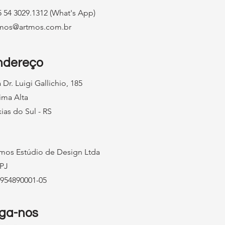
 54 3029.1312 (What's App)
tmos@artmos.com.br
ndereço
 Dr. Luigi Gallichio, 185
ima Alta
ias do Sul - RS
mos Estúdio de Design Ltda
PJ
954890001-05
iga-nos