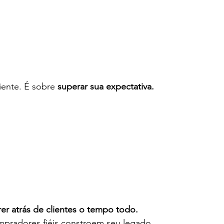
o
iente. É sobre 
superar sua expectativa.
rer atrás de clientes o tempo todo.
pradores fiéis constroem seu legado.