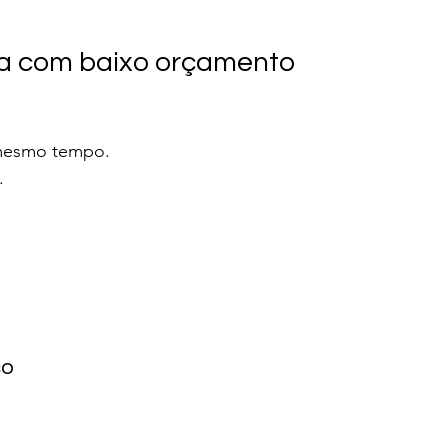
ma com baixo orçamento
 mesmo tempo.
.
co