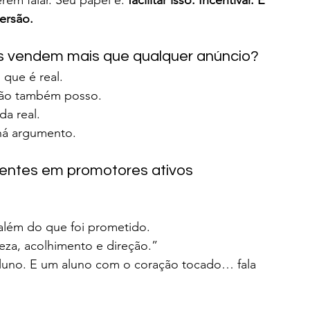
em falar. Seu papel é: 
facilitar isso. Incentivar. E 
ersão.
es vendem mais que qualquer anúncio?
 que é real.
ntão também posso.
a real.
 há argumento.
lientes em promotores ativos
lém do que foi prometido.
eza, acolhimento e direção.”
aluno. E um aluno com o coração tocado… fala 