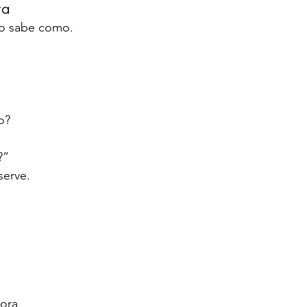
ta
o sabe como.
o?
?”
serve.
dora