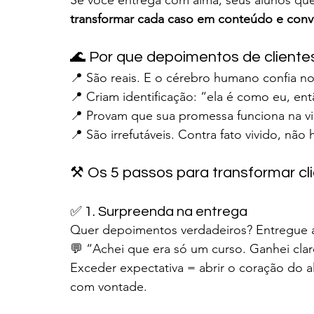
Se você entrega com alma, seus alunos quer
transformar cada caso em conteúdo e conv
🌊 Por que depoimentos de client
📍 São reais. E o cérebro humano confia no
📍 Criam identificação: “ela é como eu, e
📍 Provam que sua promessa funciona na vid
📍 São irrefutáveis. Contra fato vivido, não
⚒️ Os 5 passos para transformar c
✅ 1. Surpreenda na entrega
Quer depoimentos verdadeiros? Entregue a
💬 “Achei que era só um curso. Ganhei clar
Exceder expectativa = abrir o coração do 
com vontade.