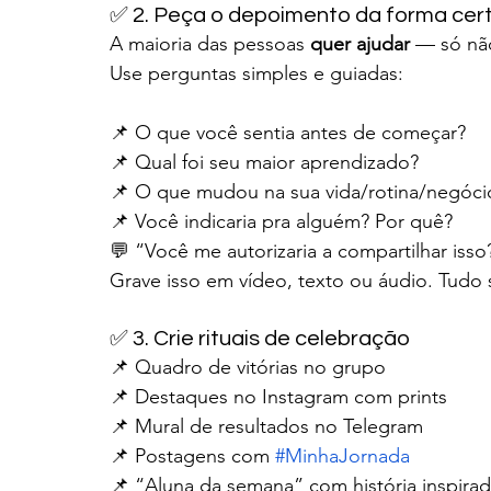
✅ 2. Peça o depoimento da forma cer
A maioria das pessoas 
quer ajudar
 — só nã
Use perguntas simples e guiadas:
📌 O que você sentia antes de começar?
📌 Qual foi seu maior aprendizado?
📌 O que mudou na sua vida/rotina/negóci
📌 Você indicaria pra alguém? Por quê?
💬 “Você me autorizaria a compartilhar isso
Grave isso em vídeo, texto ou áudio. Tudo 
✅ 3. Crie rituais de celebração
📌 Quadro de vitórias no grupo
📌 Destaques no Instagram com prints
📌 Mural de resultados no Telegram
📌 Postagens com 
#MinhaJornada
📌 “Aluna da semana” com história inspira