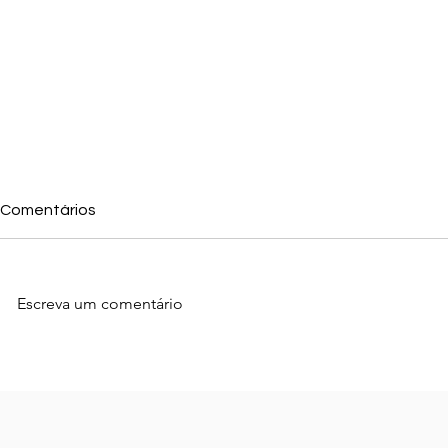
Comentários
Escreva um comentário
Aumente Suas Vendas
As Melhores
IMEDIATAMENTE: Descubra
Anúncios n
Como Anúncios Certos
Podem Transformar Seu
Negócio!