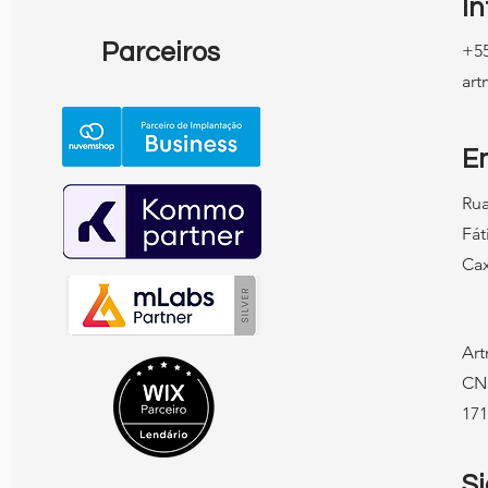
I
Parceiros
+55
ar
E
Rua
Fát
Cax
Art
CN
171
S