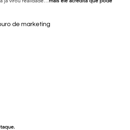
 já virou realidade…
mais ele acredita que pode 
puro de marketing
staque.