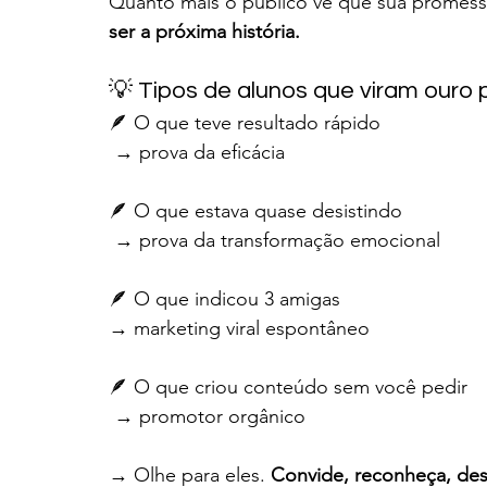
Quanto mais o público vê que sua promessa
ser a próxima história.
💡 Tipos de alunos que viram ouro 
🪶 O que teve resultado rápido
 → prova da eficácia
🪶 O que estava quase desistindo
 → prova da transformação emocional
🪶 O que indicou 3 amigas 
→ marketing viral espontâneo
🪶 O que criou conteúdo sem você pedir
 → promotor orgânico
→ Olhe para eles. 
Convide, reconheça, de