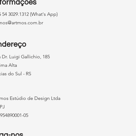
nformações
 54 3029.1312 (What's App)
tmos@artmos.com.br
ndereço
 Dr. Luigi Gallichio, 185
ima Alta
ias do Sul - RS
mos Estúdio de Design Ltda
PJ
954890001-05
iga-nos