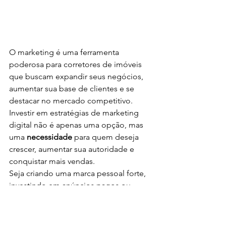
O marketing é uma ferramenta 
poderosa para corretores de imóveis 
que buscam expandir seus negócios, 
aumentar sua base de clientes e se 
destacar no mercado competitivo. 
Investir em estratégias de marketing 
digital não é apenas uma opção, mas 
uma 
necessidade
 para quem deseja 
crescer, aumentar sua autoridade e 
conquistar mais vendas.
Seja criando uma marca pessoal forte, 
investindo em anúncios pagos ou 
utilizando ferramentas de CRM, o 
marketing pode transformar sua forma 
de trabalhar e gerar excelentes 