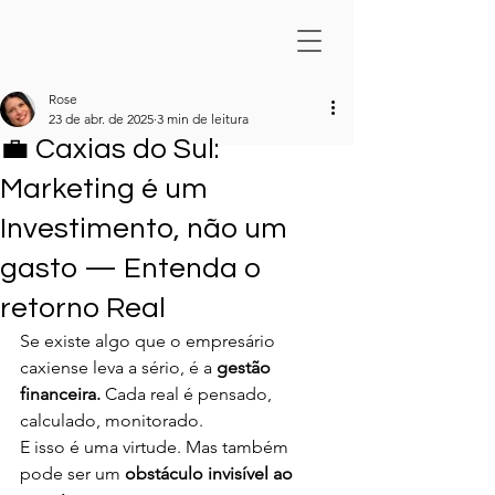
Rose
23 de abr. de 2025
3 min de leitura
💼 Caxias do Sul:
Marketing é um
Investimento, não um
gasto — Entenda o
retorno Real
Se existe algo que o empresário 
caxiense leva a sério, é a 
gestão 
financeira. 
Cada real é pensado, 
calculado, monitorado.
E isso é uma virtude. Mas também 
pode ser um 
obstáculo invisível ao 