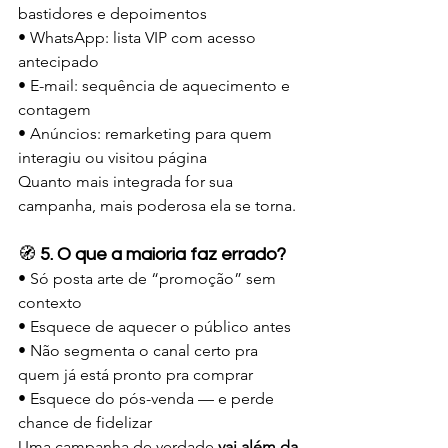
bastidores e depoimentos
• WhatsApp: lista VIP com acesso 
antecipado
• E-mail: sequência de aquecimento e 
contagem
• Anúncios: remarketing para quem 
interagiu ou visitou página
Quanto mais integrada for sua 
campanha, mais poderosa ela se torna.
🧭 
5. O que a maioria faz errado?
• Só posta arte de “promoção” sem 
contexto
• Esquece de aquecer o público antes
• Não segmenta o canal certo pra 
quem já está pronto pra comprar
• Esquece do pós-venda — e perde 
chance de fidelizar
Uma campanha de verdade 
vai além da 