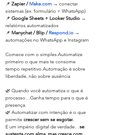
📌 
Zapier / 
Make.com
 → conectar 
sistemas (ex: formulário + WhatsApp)
📌 
Google Sheets + Looker Studio
 → 
relatórios automatizados
📌 
Manychat / Blip / 
Respond.io
 → 
automações no WhatsApp e Instagram
Comece com o simples.Automatize 
primeiro o que mais te consome 
tempo repetitivo.Automação é sobre 
liberdade, não sobre ausência
🌿 Quando você automatiza o que é 
processo…Ganha tempo para o que é 
presença.
🌿 Automatizar com intenção é o que 
permite 
crescer sem se esgotar.
E um império digital de verdade…
se 
sustenta com alma, mas cresce com 