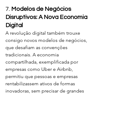
7. 
Modelos de Negócios 
Disruptivos: A Nova Economia 
Digital
A revolução digital também trouxe 
consigo novos modelos de negócios, 
que desafiam as convenções 
tradicionais. A economia 
compartilhada, exemplificada por 
empresas como Uber e Airbnb, 
permitiu que pessoas e empresas 
rentabilizassem ativos de formas 
inovadoras, sem precisar de grandes 
investimentos em infraestrutura própria.
Outro modelo disruptivo que ganhou 
força foi o de serviços baseados em 
assinaturas, como o Netflix e o Spotify. 
Esses serviços oferecem acesso 
contínuo a conteúdo por meio de uma 