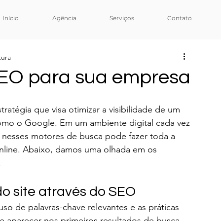
Início
Agência
Serviços
Contato
tura
SEO para sua empresa
atégia que visa otimizar a visibilidade de um 
omo o Google. Em um ambiente digital cada vez 
nesses motores de busca pode fazer toda a 
online. Abaixo, damos uma olhada em os 
.
1. Aumento da visibilidade do site através do SEO	
o de palavras-chave relevantes e as práticas 
e aparecer nos primeiros resultados de busca. 