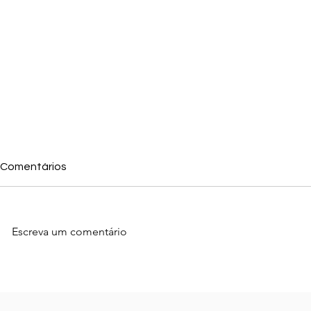
Comentários
Escreva um comentário
Como Conseguir Mais
Como Apare
Avaliações no Google e
Maps e Atrai
Fortalecer a Reputação da
para Sua E