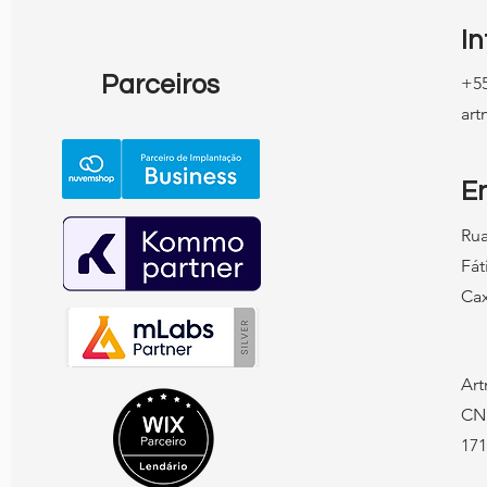
Google Maps
I
Parceiros
+55
ar
E
Rua
Fát
Cax
Art
CN
171