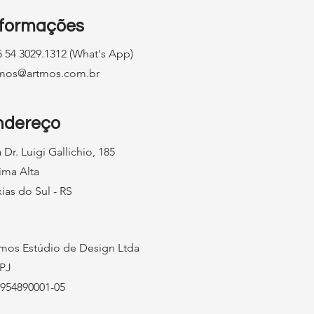
nformações
 54 3029.1312 (What's App)
tmos@artmos.com.br
ndereço
 Dr. Luigi Gallichio, 185
ima Alta
ias do Sul - RS
mos Estúdio de Design Ltda
PJ
954890001-05