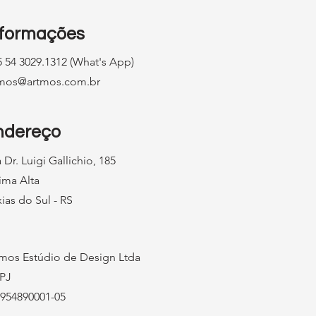
nformações
 54 3029.1312 (What's App)
tmos@artmos.com.br
ndereço
 Dr. Luigi Gallichio, 185
ima Alta
ias do Sul - RS
mos Estúdio de Design Ltda
PJ
954890001-05