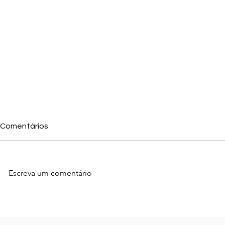
Comentários
Escreva um comentário
Como Conseguir Mais
Como Apare
Avaliações no Google e
Maps e Atrai
Fortalecer a Reputação da
para Sua E