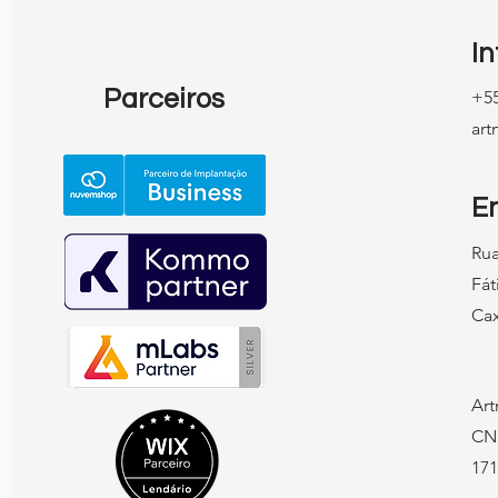
Google Maps
I
Parceiros
+55
ar
E
Rua
Fát
Cax
Art
CN
171