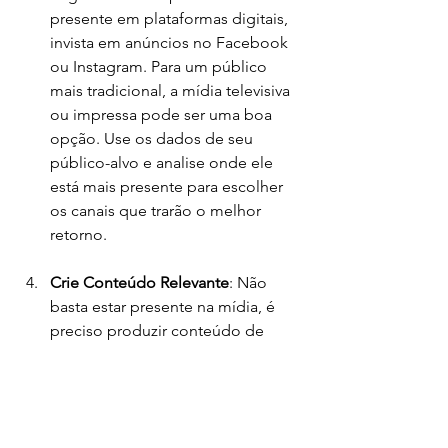
presente em plataformas digitais, 
invista em anúncios no Facebook 
ou Instagram. Para um público 
mais tradicional, a mídia televisiva 
ou impressa pode ser uma boa 
opção. Use os dados de seu 
público-alvo e analise onde ele 
está mais presente para escolher 
os canais que trarão o melhor 
retorno.
Crie Conteúdo Relevante
: Não 
basta estar presente na mídia, é 
preciso produzir conteúdo de 
qualidade que seja interessante 
para o seu público. Seja criativo, 
mas também autêntico. O 
conteúdo deve resolver 